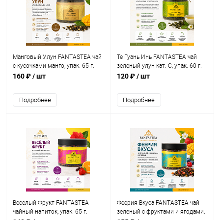
Манговый Улун FANTASTEA чай
Те Гуань Инь FANTASTEA чай
с кусочками манго, упак. 65 г.
зеленый улун кат. С, упак. 60 г.
160 ₽
/ шт
120 ₽
/ шт
Подробнее
Подробнее
Веселый Фрукт FANTASTEA
Феерия Вкуса FANTASTEA чай
чайный напиток, упак. 65 г.
зеленый с фруктами и ягодами,