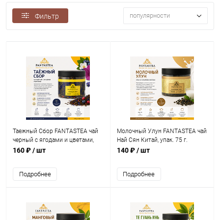
популярности
Фильтр
Таежный Сбор FANTASTEA чай
Молочный Улун FANTASTEA чай
черный с ягодами и цветами,
Най Сян Китай, упак. 75 г.
упак. 40 г.
160 ₽
/ шт
140 ₽
/ шт
Подробнее
Подробнее