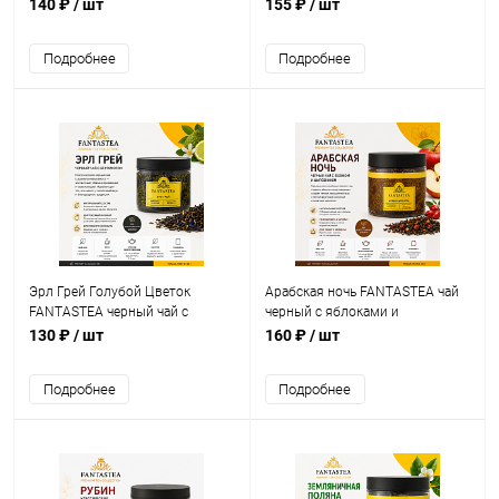
упак. 50 г.
140 ₽
/ шт
155 ₽
/ шт
Подробнее
Подробнее
Эрл Грей Голубой Цветок
Арабская ночь FANTASTEA чай
FANTASTEA черный чай с
черный с яблоками и
бергамотом, упак. 40 г.
шиповником, упак. 55 г.
130 ₽
/ шт
160 ₽
/ шт
Подробнее
Подробнее