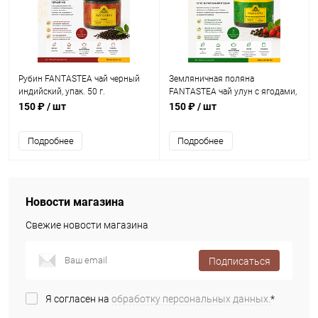
Рубин FANTASTEA чай черный
Земляничная поляна
индийский, упак. 50 г.
FANTASTEA чай улун с ягодами,
упак. 70 г.
150 ₽
/ шт
150 ₽
/ шт
Подробнее
Подробнее
Новости магазина
Свежие новости магазина
Подписаться
Я согласен на
обработку персональных данных.
*