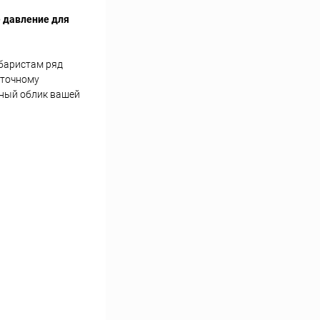
е давление для
 баристам ряд
 точному
ьный облик вашей