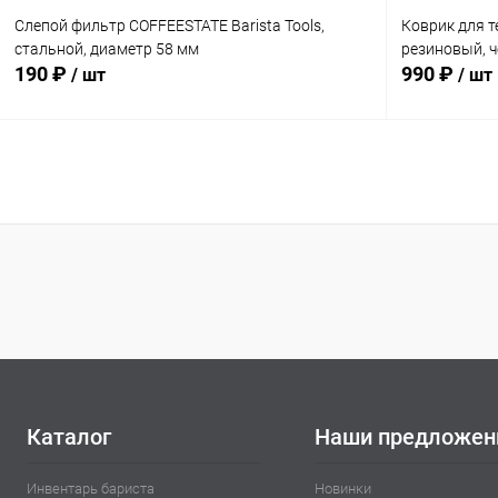
Слепой фильтр COFFEESTATE Barista Tools,
Коврик для т
стальной, диаметр 58 мм
резиновый, ч
190 ₽
990 ₽
/ шт
/ шт
В корзину
Купить в 1 клик
К сравнению
Купить в 1
В избранное
В наличии
В избранн
Каталог
Наши предложен
Инвентарь бариста
Новинки