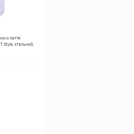
но и латте
 Style, стальной,
ину
К сравнению
В наличии