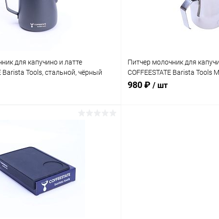
ник для капучино и латте
Питчер молочник для капучи
Barista Tools, стальной, чёрный
COFFEESTATE Barista Tools MT
объём 450 мл
980 ₽
/ шт
В корзину
В корз
 клик
К сравнению
Купить в 1 клик
ое
В наличии
В избранное