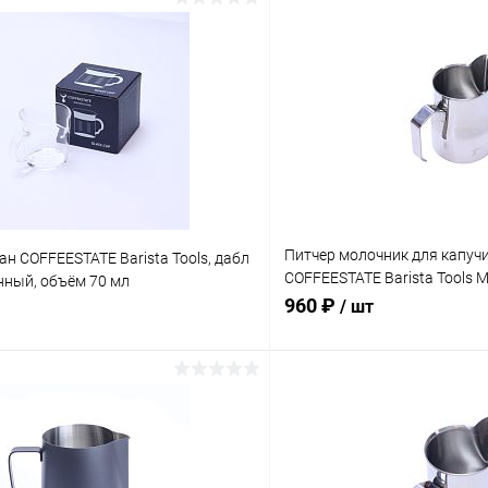
Питчер молочник для капучи
н COFFEESTATE Barista Tools, дабл
COFFEESTATE Barista Tools MT
нный, объём 70 мл
объём 350 мл
960 ₽
/ шт
В корзину
В корз
 клик
К сравнению
Купить в 1 клик
ое
В наличии
В избранное