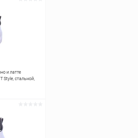
но и латте
 Style, стальной,
ину
К сравнению
В наличии