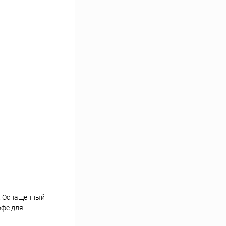
е. Оснащенный
офе для