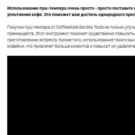
Использование пуш-темпера очень просто - просто поставьте 
уплотнения кофе. Это поможет вам достичь однородного прес
Покупка пуш-темпера от Coffeestate Barista Tools не только ул
преимуществ. Этот инструмент поможет существенно повысить
приготовлению эспрессо. Кроме того, использование такого в
кофейни, что привлечет больше клиентов и повысит их удовлет