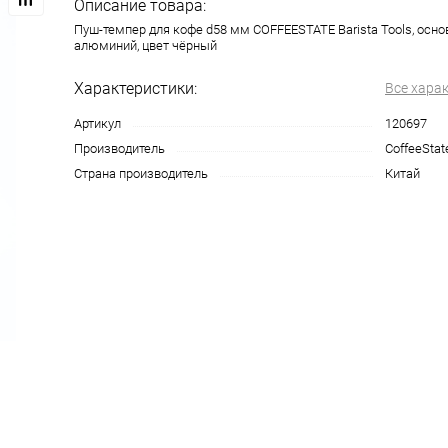
Описание товара:
Пуш-темпер для кофе d58 мм COFFEESTATE Barista Tools, осно
алюминий, цвет чёрный
Характеристики:
Все хара
Артикул
120697
Производитель
CoffeeStat
Страна производитель
Китай