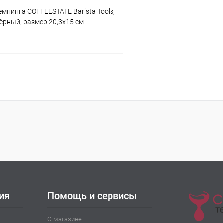
емпинга COFFEESTATE Barista Tools,
ёрный, размер 20,3x15 см
В корзину
 клик
К сравнению
ое
В наличии
ия
Помощь и сервисы
О магазине