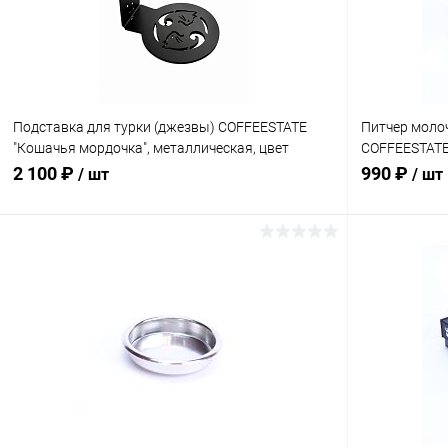
Подставка для турки (джезвы) COFFEESTATE
Питчер молоч
"Кошачья мордочка", металлическая, цвет
COFFEESTATE 
чёрный
1000 мл
2 100 ₽
990 ₽
/ шт
/ шт
В корзину
Купить в 1 клик
К сравнению
Купить в 1
В избранное
В наличии
В избранн