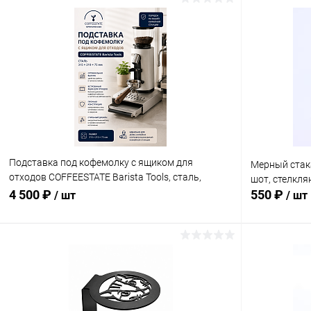
Подставка под кофемолку с ящиком для
Мерный стака
отходов COFFEESTATE Barista Tools, сталь,
шот, стелкля
размер 315х210х75 мм
4 500 ₽
550 ₽
/ шт
/ шт
В корзину
Купить в 1 клик
Сравнение
Купить в 1
В избранное
В наличии
В избранн