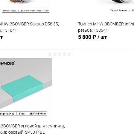
MHW-3BOMBER Sokudo D58.35,
Темпер MHW-3BOMBER Infinit
а, T5104T
резьба, T5354T
5 800 ₽
шт
/ шт
В корзину
В корз
 клик
Сравнение
Купить в 1 клик
ое
В наличии
В избранное
3BOMBER угловой для темпинга,
, бирюзовый, SP5314BL