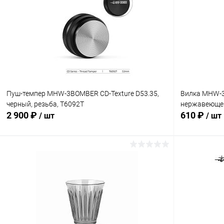
Пуш-темпер MHW-3BOMBER CD-Texture D53.35,
Вилка MHW-3
черный, резьба, T6092T
нержавеющей
2 900 ₽
610 ₽
/ шт
/ шт
В корзину
Купить в 1 клик
Сравнение
Купить в 1
В избранное
В наличии
В избранн