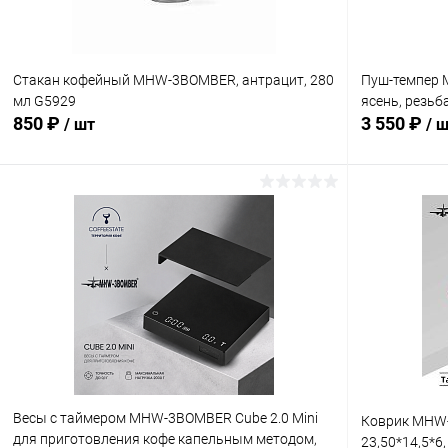
Стакан кофейный MHW-3BOMBER, антрацит, 280
Пуш-темпер 
мл G5929
ясень, резьб
850 ₽
3 550 ₽
/ шт
/ 
В корзину
Купить в 1 клик
Сравнение
Купить в 1
В избранное
В наличии
В избранн
Весы с таймером MHW-3BOMBER Cube 2.0 Mini
Коврик MHW-
для приготовления кофе капельным методом,
23,50*14,5*6