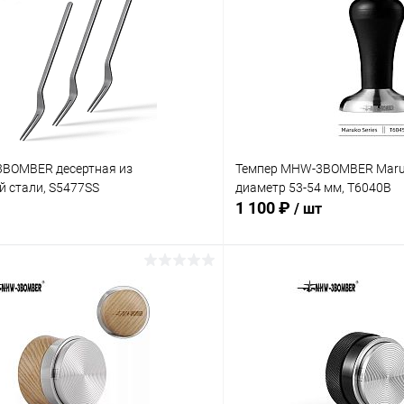
BOMBER десертная из
Темпер MHW-3BOMBER Maruk
 стали, S5477SS
диаметр 53-54 мм, T6040B
1 100 ₽
/ шт
В корзину
В корз
 клик
Сравнение
Купить в 1 клик
ое
В наличии
В избранное