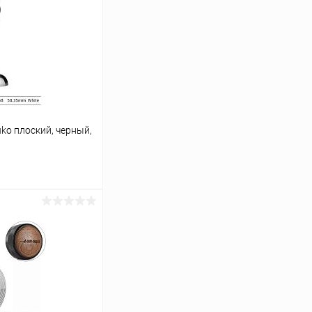
o плоский, черный,
ину
Сравнение
В наличии