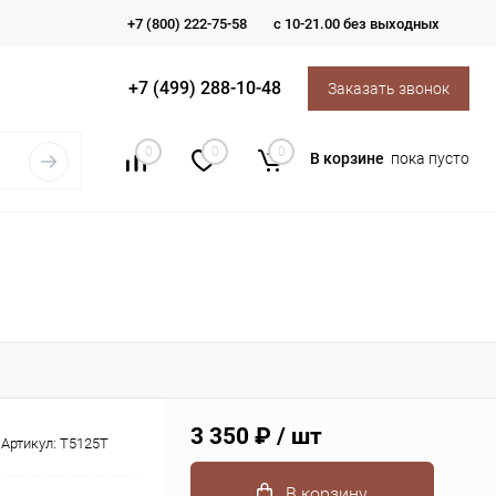
+7 (800) 222-75-58
с 10-21.00 без выходных
+7 (499) 288-10-48
Заказать звонок
0
0
0
В корзине
пока пусто
3 350 ₽
/ шт
Артикул:
T5125T
В корзину