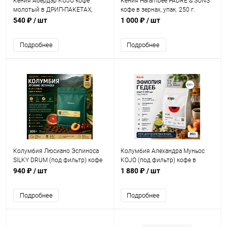
Кения Абердэр KOJO кофе
Кения Harambee PADRE & SONS
молотый в ДРИП-ПАКЕТАХ,
кофе в зернах, упак. 250 г.
упак. 6 шт.
540 ₽
/ шт
1 000 ₽
/ шт
Подробнее
Подробнее
Колумбия Люсиано Эспиноса
Колумбия Алехандра Муньос
SILKY DRUM (под фильтр) кофе
KOJO (под фильтр) кофе в
в зернах, упак. 200 г.
зернах, упак. 250 г.
940 ₽
/ шт
1 880 ₽
/ шт
Подробнее
Подробнее