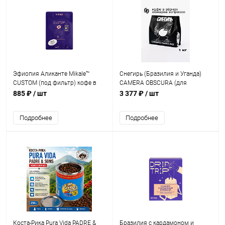
Эфиопия Аликанте Mikale™
Снегирь (Бразилия и Уганда)
CUSTOM (под фильтр) кофе в
CAMERA OBSCURA (для
зернах, упак. 200 г.
эспрессо) кофе в зернах, упак. 1
885 ₽
/ шт
3 377 ₽
/ шт
кг.
Подробнее
Подробнее
Коста-Рика Pura Vida PADRE &
Бразилия с кардамоном и