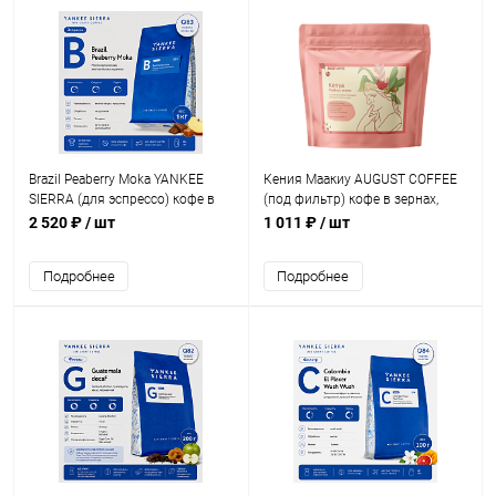
Brazil Peaberry Moka YANKEE
Кения Маакиу AUGUST COFFEE
SIERRA (для эспрессо) кофе в
(под фильтр) кофе в зернах,
зернах, упак. 1 кг.
упак. 200 г.
2 520 ₽
/ шт
1 011 ₽
/ шт
Подробнее
Подробнее