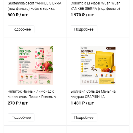
Guatemala decaf YANKEE SIERRA
Colombia El Placer Wush Wush
(под фильтр) кофе в зернах,
YANKEE SIERRA (под фильтр)
упак. 200 г.
кофе в зернах, упак. 100 г.
900 ₽
/ шт
1 970 ₽
/ шт
Подробнее
Подробнее
Напиток Чайный лимонад с
Боливия Соль Де Маньяна
коллагеном Персик-Ревень в
натурал СВАРЩИЦА
банке 0,245 мл.
ЕКАТЕРИНА (под фильтр) кофе
270 ₽
/ шт
1 481 ₽
/ шт
в зернах, упак. 250 г.
Подробнее
Подробнее