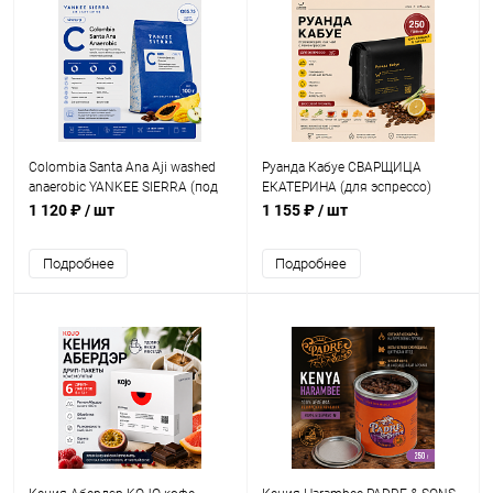
Colombia Santa Ana Aji washed
Руанда Кабуе СВАРЩИЦА
anaerobic YANKEE SIERRA (под
ЕКАТЕРИНА (для эспрессо)
фильтр) кофе в зернах, упак.
кофе в зернах, упак. 250 г.
1 120 ₽
/ шт
1 155 ₽
/ шт
100 г.
Подробнее
Подробнее