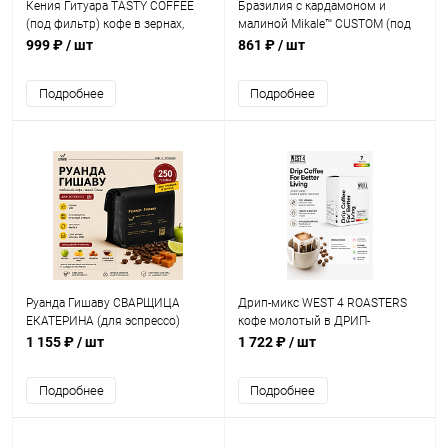
Кения Гитуара TASTY COFFEE
Бразилия с кардамоном и
(под фильтр) кофе в зернах,
малиной Mikale™ CUSTOM (под
упак. 250 г.
фильтр) кофе в зернах, упак.
999 ₽
/ шт
861 ₽
/ шт
200 г.
Подробнее
Подробнее
Руанда Гишаву СВАРЩИЦА
Дрип-микс WEST 4 ROASTERS
ЕКАТЕРИНА (для эспрессо)
кофе молотый в ДРИП-
кофе в зернах, упак. 250 г.
ПАКЕТАХ, упак. 7 шт.
1 155 ₽
/ шт
1 722 ₽
/ шт
Подробнее
Подробнее