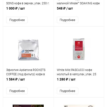
SONS кофе в зернах, упак. 250 г.
малиной Mikale™ SOAKING кофе
молотый в ДРИП-ПАКЕТАХ,
1 000 ₽
/ шт
548 ₽
/ шт
упак. 5 шт.
Подробнее
Подробнее
Эфиопия Арбегона ROCKETS
White Mild PASCUCCI кофе
COFFEE (под фильтр) кофе в
молотый в капсулах, упак. 25
зернах, упак. 250 г.
шт.
1 584 ₽
/ шт
1 280 ₽
/ шт
Подробнее
Подробнее