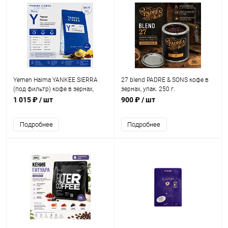
Yemen Haima YANKEE SIERRA
27 blend PADRE & SONS кофе в
(под фильтр) кофе в зернах,
зернах, упак. 250 г.
упак. 100 г.
1 015 ₽
/ шт
900 ₽
/ шт
Подробнее
Подробнее