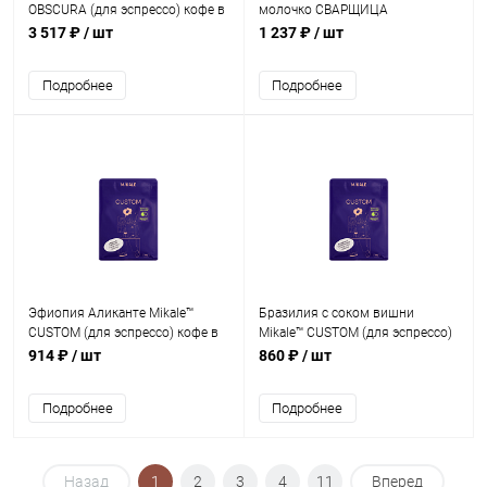
OBSCURA (для эспрессо) кофе в
молочко СВАРЩИЦА
зернах, упак. 1 кг.
ЕКАТЕРИНА (для эспрессо)
3 517 ₽
/ шт
1 237 ₽
/ шт
кофе в зернах, упак. 250 г.
Подробнее
Подробнее
Эфиопия Аликанте Mikale™
Бразилия с соком вишни
CUSTOM (для эспрессо) кофе в
Mikale™ CUSTOM (для эспрессо)
зернах, упак. 200 г.
кофе в зернах, упак. 200 г.
914 ₽
/ шт
860 ₽
/ шт
Подробнее
Подробнее
Назад
1
2
3
4
11
Вперед