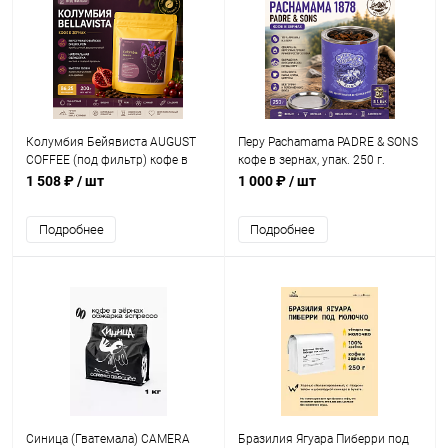
Колумбия Бейявиста AUGUST
Перу Рachamama PADRE & SONS
COFFEE (под фильтр) кофе в
кофе в зернах, упак. 250 г.
зернах, упак. 200 г.
1 508 ₽
/ шт
1 000 ₽
/ шт
Подробнее
Подробнее
Синица (Гватемала) CAMERA
Бразилия Ягуара Пиберри под