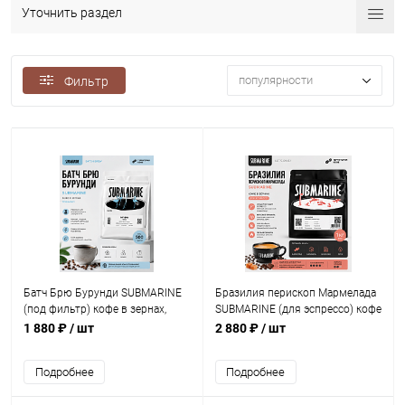
Уточнить раздел
популярности
Фильтр
Батч Брю Бурунди SUBMARINE
Бразилия перископ Мармелада
(под фильтр) кофе в зернах,
SUBMARINE (для эспрессо) кофе
упак. 500 г.
в зернах, упак. 1 кг.
1 880 ₽
/ шт
2 880 ₽
/ шт
Подробнее
Подробнее