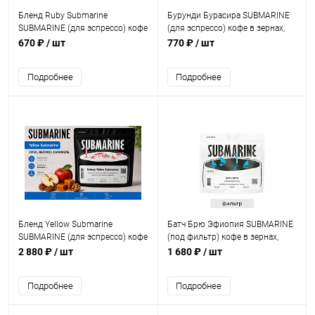
Бленд Ruby Submarine
Бурунди Бурасира SUBMARINE
SUBMARINE (для эспрессо) кофе
(для эспрессо) кофе в зернах,
в зернах, упак. 200 г.
упак. 200 г.
670 ₽
/ шт
770 ₽
/ шт
Подробнее
Подробнее
Бленд Yellow Submarine
Батч Брю Эфиопия SUBMARINE
SUBMARINE (для эспрессо) кофе
(под фильтр) кофе в зернах,
в зернах, упак. 1 кг.
упак. 500 г.
2 880 ₽
/ шт
1 680 ₽
/ шт
Подробнее
Подробнее