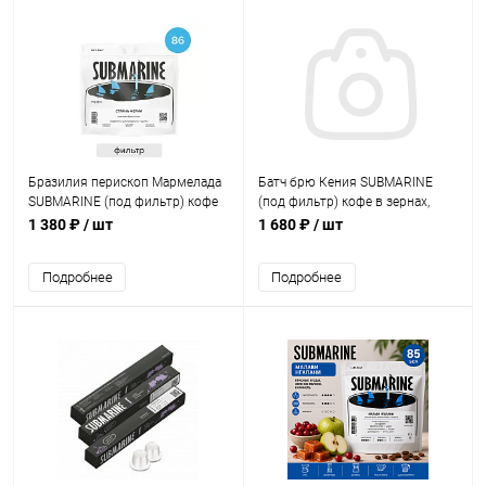
Бразилия перископ Мармелада
Батч брю Кения SUBMARINE
SUBMARINE (под фильтр) кофе
(под фильтр) кофе в зернах,
в зернах, упак. 500 г.
упак. 500 г.
1 380 ₽
/ шт
1 680 ₽
/ шт
Подробнее
Подробнее