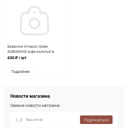
Бразилия Игнасио Урбан
SUBMARINE кофе молотый в
капсулах Nespresso, упак. 10 шт.
630 ₽
/ шт
Подробнее
Новости магазина
Свежие новости магазина
Подписаться