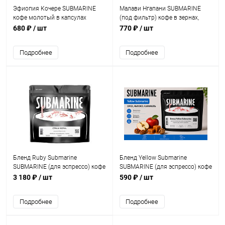
Эфиопия Кочере SUBMARINE
Малави Нгапани SUBMARINE
кофе молотый в капсулах
(под фильтр) кофе в зернах,
Nespresso, упак. 10 шт.
упак. 200 г.
680 ₽
/ шт
770 ₽
/ шт
Подробнее
Подробнее
Бленд Ruby Submarine
Бленд Yellow Submarine
SUBMARINE (для эспрессо) кофе
SUBMARINE (для эспрессо) кофе
в зернах, упак. 1 кг.
в зернах, упак. 200 г.
3 180 ₽
/ шт
590 ₽
/ шт
Подробнее
Подробнее