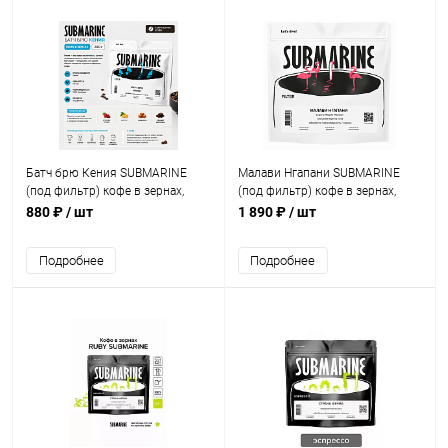
Батч брю Кения SUBMARINE
Малави Нгапани SUBMARINE
(под фильтр) кофе в зернах,
(под фильтр) кофе в зернах,
упак. 200 г.
упак. 500 г.
880 ₽
/ шт
1 890 ₽
/ шт
Подробнее
Подробнее