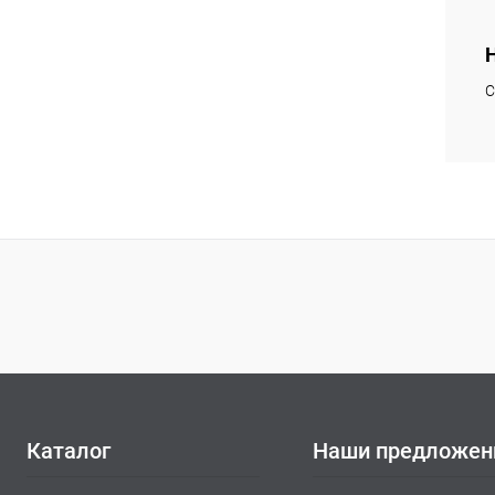
К
клик
С
В
Каталог
Наши предложен