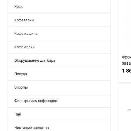
Кофе
Кофеварки
Кофемашины
Кофемолки
Френ
Оборудование для бара
зава
мл. 
1 8
Посуда
Сиропы
Фильтры для кофеварок
К
Чай
клик
В
Чистящие средства