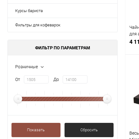
Курсы бариста
Фильтры для кофеварок
Чайн
для 
зава
4 1
ФИЛЬТР ПО ПАРАМЕТРАМ
Розничные
От
До
К
клик
В
Показать
Сбросить
Весы