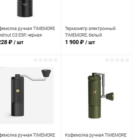
фемолка ручная TIMEMORE
Термометр электронный
stnut C3 ESP, черная
TIMEMORE, белый
228 ₽
1 900 ₽
/ шт
/ шт
В корзину
В корзину
Купить в 1
Сравнение
Купить в 1
Сравнение
к
клик
В избранное
В наличии
В избранное
В наличии
фемолка ручная TIMEMORE
Кофемолка ручная TIMEMORE