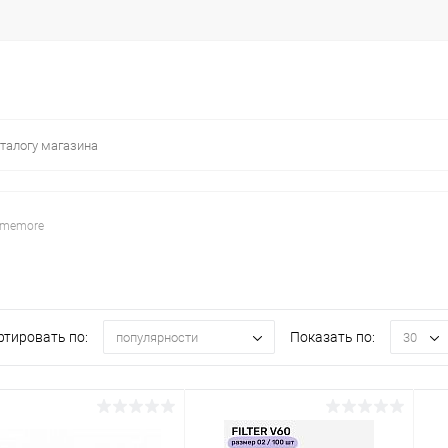
imemore
ртировать по:
Показать по:
популярности
30