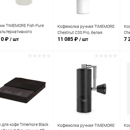
ик TIMEMORE Fish Pure
Кофемолка ручная TIMEMORE
Ко
альтернативного
Chestnut C3S Pro, белая
Che
ривания, 700 мл. белый
10 ₽
11 085 ₽
7 
/ шт
/ шт
В корзину
В корзину
упить в 1
Сравнение
Купить в 1
Сравнение
клик
кли
 избранное
В наличии
В избранное
В наличии
 для кофе Timemore Black
Кофемолка ручная TIMEMORE
Ко