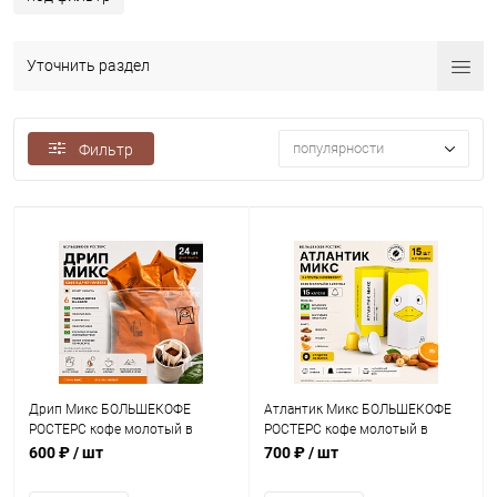
Уточнить раздел
популярности
Фильтр
Дрип Микс БОЛЬШЕКОФЕ
Атлантик Микс БОЛЬШЕКОФЕ
РОСТЕРС кофе молотый в
РОСТЕРС кофе молотый в
ДРИП-ПАКЕТАХ, упак. 6 шт.
капсулах Nespresso, упак. 15 шт.
600 ₽
/ шт
700 ₽
/ шт