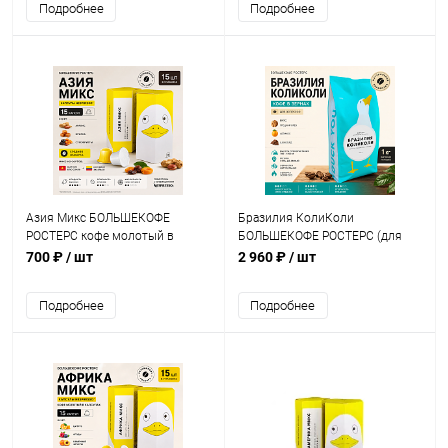
Подробнее
Подробнее
Азия Микс БОЛЬШЕКОФЕ
Бразилия КолиКоли
РОСТЕРС кофе молотый в
БОЛЬШЕКОФЕ РОСТЕРС (для
капсулах Nespresso, упак. 15 шт.
эспрессо) кофе в зернах, упак. 1
700 ₽
/ шт
2 960 ₽
/ шт
кг.
Подробнее
Подробнее