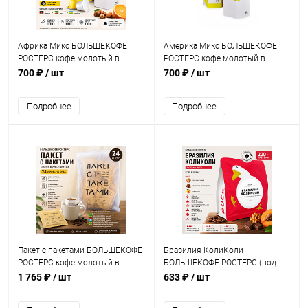
Африка Микс БОЛЬШЕКОФЕ
Америка Микс БОЛЬШЕКОФЕ
РОСТЕРС кофе молотый в
РОСТЕРС кофе молотый в
капсулах Nespresso, упак. 15 шт.
капсулах Nespresso, упак. 15 шт.
700 ₽
/ шт
700 ₽
/ шт
Подробнее
Подробнее
Пакет с пакетами БОЛЬШЕКОФЕ
Бразилия КолиКоли
РОСТЕРС кофе молотый в
БОЛЬШЕКОФЕ РОСТЕРС (под
ДРИП-ПАКЕТАХ, упак. 24 шт.
фильтр) кофе в зернах, упак.
1 765 ₽
/ шт
633 ₽
/ шт
200 г.