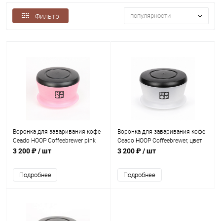
популярности
Фильтр
Воронка для заваривания кофе
Воронка для заваривания кофе
Ceado HOOP Coffeebrewer pink
Ceado HOOP Coffeebrewer, цвет
Royale
матовый прозрачный
3 200 ₽
/ шт
3 200 ₽
/ шт
Подробнее
Подробнее