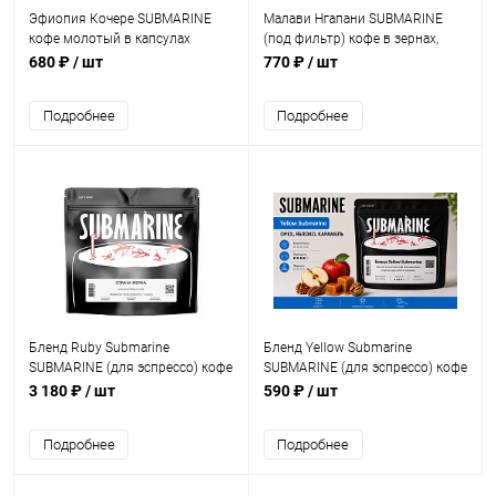
Эфиопия Кочере SUBMARINE
Малави Нгапани SUBMARINE
кофе молотый в капсулах
(под фильтр) кофе в зернах,
Nespresso, упак. 10 шт.
упак. 200 г.
680 ₽
/ шт
770 ₽
/ шт
Подробнее
Подробнее
Бленд Ruby Submarine
Бленд Yellow Submarine
SUBMARINE (для эспрессо) кофе
SUBMARINE (для эспрессо) кофе
в зернах, упак. 1 кг.
в зернах, упак. 200 г.
3 180 ₽
/ шт
590 ₽
/ шт
Подробнее
Подробнее