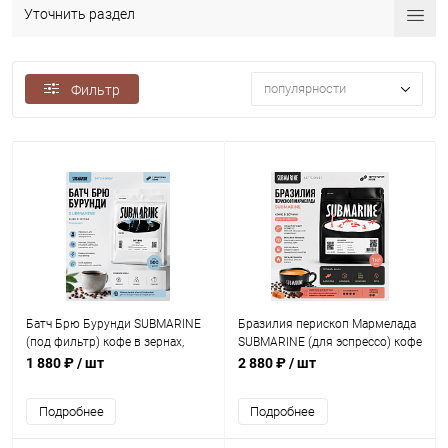
Уточнить раздел
популярности
Фильтр
Батч Брю Бурунди SUBMARINE
Бразилия перископ Мармелада
(под фильтр) кофе в зернах,
SUBMARINE (для эспрессо) кофе
упак. 500 г.
в зернах, упак. 1 кг.
1 880 ₽
/ шт
2 880 ₽
/ шт
Подробнее
Подробнее