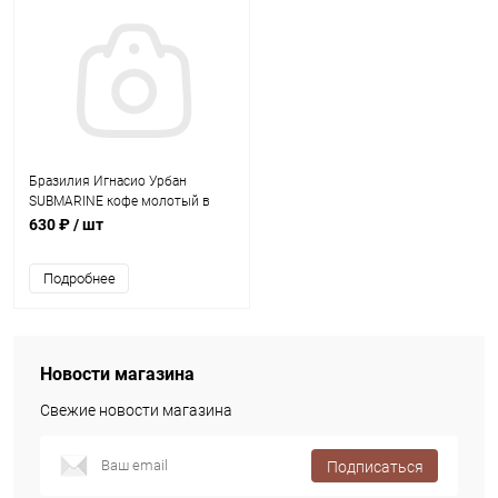
Бразилия Игнасио Урбан
SUBMARINE кофе молотый в
капсулах Nespresso, упак. 10 шт.
630 ₽
/ шт
Подробнее
Новости магазина
Свежие новости магазина
Подписаться