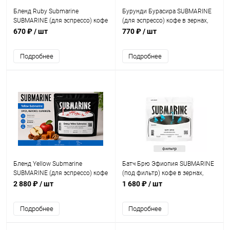
Бленд Ruby Submarine
Бурунди Бурасира SUBMARINE
SUBMARINE (для эспрессо) кофе
(для эспрессо) кофе в зернах,
в зернах, упак. 200 г.
упак. 200 г.
670 ₽
/ шт
770 ₽
/ шт
Подробнее
Подробнее
Бленд Yellow Submarine
Батч Брю Эфиопия SUBMARINE
SUBMARINE (для эспрессо) кофе
(под фильтр) кофе в зернах,
в зернах, упак. 1 кг.
упак. 500 г.
2 880 ₽
/ шт
1 680 ₽
/ шт
Подробнее
Подробнее