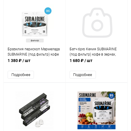
Бразилия перископ Мармелада
Батч брю Кения SUBMARINE
SUBMARINE (под фильтр) кофе
(под фильтр) кофе в зернах,
в зернах, упак. 500 г.
упак. 500 г.
1 380 ₽
/ шт
1 680 ₽
/ шт
Подробнее
Подробнее