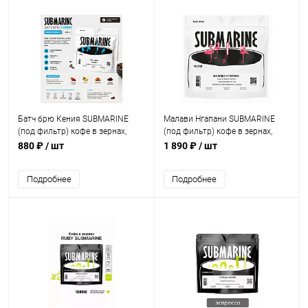
Батч брю Кения SUBMARINE
Малави Нгапани SUBMARINE
(под фильтр) кофе в зернах,
(под фильтр) кофе в зернах,
упак. 200 г.
упак. 500 г.
880 ₽
/ шт
1 890 ₽
/ шт
Подробнее
Подробнее