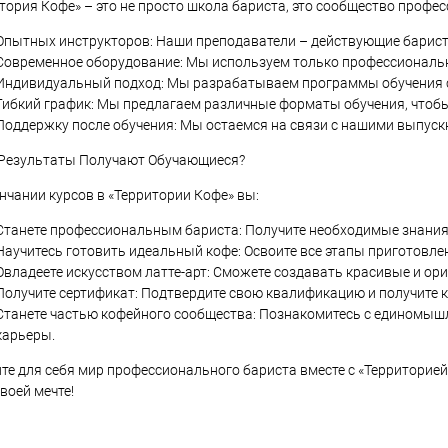
тория Кофе» – это не просто школа бариста, это сообщество профе
Опытных инструкторов: Наши преподаватели – действующие барист
Современное оборудование: Мы используем только профессиональ
Индивидуальный подход: Мы разрабатываем программы обучения с 
Гибкий график: Мы предлагаем различные форматы обучения, чтобы
Поддержку после обучения: Мы остаемся на связи с нашими выпуск
 Результаты Получают Обучающиеся?
нчании курсов в «Территории Кофе» вы:
Станете профессиональным бариста: Получите необходимые знания 
Научитесь готовить идеальный кофе: Освоите все этапы приготовлен
Овладеете искусством латте-арт: Сможете создавать красивые и ор
Получите сертификат: Подтвердите свою квалификацию и получите 
Станете частью кофейного сообщества: Познакомитесь с единомыш
карьеры.
те для себя мир профессионального бариста вместе с «Территорией
своей мечте!