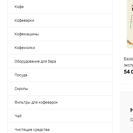
Кофе
Кофеварки
Кофемашины
Кофемолки
Базо
Оборудование для бара
эксп
54 
Посуда
Сиропы
Фильтры для кофеварок
К
Чай
клик
С
В
Чистящие средства