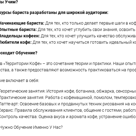
Мы Учим?
курсы бариста разработаны для широкой аудитории:
Начинающие бариста:
Для тех, кто только делает первые шаги в ко
Опытные бариста:
Для тех, кто хочет углубить свои знания, освои
Владельцы кофеен:
Для тех, кто хочет улучшить качество обслужив
Любители кофе:
Для тех, кто хочет научиться готовить идеальный к
роходит Обучение?
в «Территории Кофе» – это сочетание теории и практики. Наши опы
ства, а также предоставляют возможность практиковаться на пр
ие включает в себя:
Теоретические занятия: История кофе, ботаника, обжарка, сенсорны
Практические занятия: Работа с кофемашиной, помолом, темперовко
Латте-арт: Освоение базовых и продвинутых техник рисования на ко
Сервис: Правила обслуживания клиентов, общение с гостями, работа
Контроль качества: Оценка вкуса и аромата кофе, устранение ошибо
Нужно Обучение Именно У Нас?