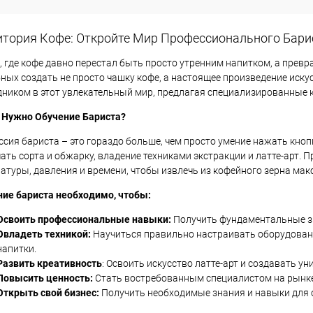
итория Кофе: Откройте Мир Профессионального Бари
, где кофе давно перестал быть просто утренним напитком, а превр
ных создать не просто чашку кофе, а настоящее произведение иск
ником в этот увлекательный мир, предлагая специализированные к
 Нужно Обучение Бариста?
сия бариста – это гораздо больше, чем просто умение нажать кно
ать сорта и обжарку, владение техниками экстракции и латте-арт
атуры, давления и времени, чтобы извлечь из кофейного зерна мак
ие бариста необходимо, чтобы:
Освоить профессиональные навыки:
Получить фундаментальные зн
Овладеть техникой:
Научиться правильно настраивать оборудование
напитки.
Развить креативность
: Освоить искусство латте-арт и создавать 
Повысить ценность:
Стать востребованным специалистом на рынке 
Открыть свой бизнес:
Получить необходимые знания и навыки для 