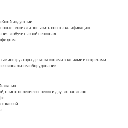
фейной индустрии.
ть новые техники и повысить свою квалификацию.
ания и обучить свой персонал.
офе дома.
тные инструкторы делятся своими знаниями и секретами
офессиональном оборудовании.
й анализ.
й, приготовление эспрессо и других напитков.
фе.
 с кассой.
к.