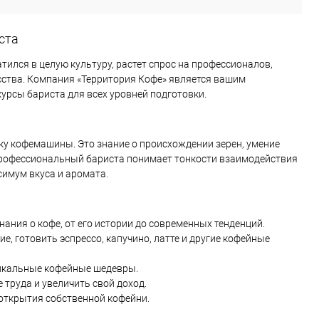
ста
атился в целую культуру, растет спрос на профессионалов,
усства. Компания «Территория Кофе» является вашим
урсы бариста для всех уровней подготовки.
пку кофемашины. Это знание о происхождении зерен, умение
. Профессиональный бариста понимает тонкости взаимодействия
симум вкуса и аромата.
ания о кофе, от его истории до современных тенденций.
, готовить эспрессо, капучино, латте и другие кофейные
уникальные кофейные шедевры.
труда и увеличить свой доход.
открытия собственной кофейни.