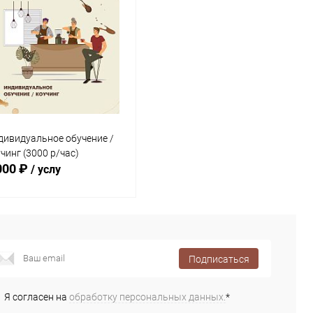
дивидуальное обучение /
чинг (3000 р/час)
000 ₽
/ услу
В корзину
Подписаться
Купить в 1
Сравнение
к
Я согласен на
обработку персональных данных.
*
В избранное
В наличии