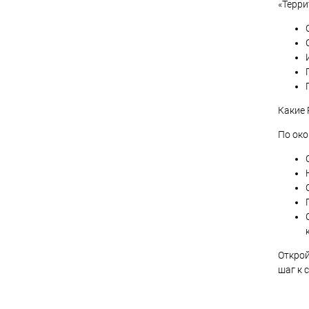
«Терри
Какие
По око
Открой
шаг к 