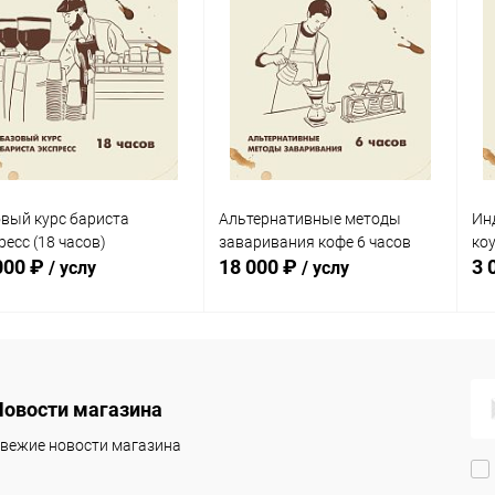
вый курс бариста
Альтернативные методы
Ин
ресс (18 часов)
заваривания кофе 6 часов
коу
000 ₽
18 000 ₽
3 
/ услу
/ услу
В корзину
В корзину
Новости магазина
упить в 1
Сравнение
Купить в 1
Сравнение
клик
кли
вежие новости магазина
 избранное
В наличии
В избранное
В наличии