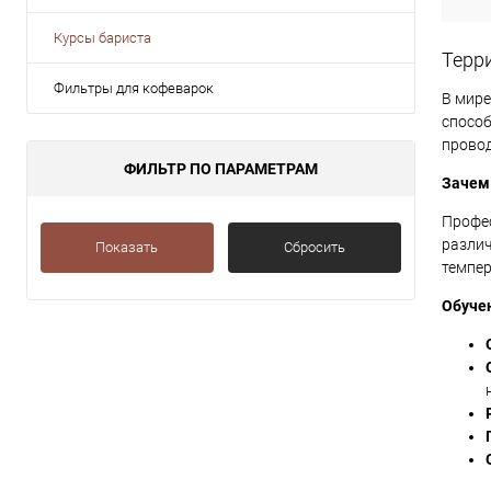
Курсы бариста
Терр
Фильтры для кофеварок
В мире
способ
провод
ФИЛЬТР ПО ПАРАМЕТРАМ
Зачем
Профес
различ
Показать
Сбросить
темпер
Обучен